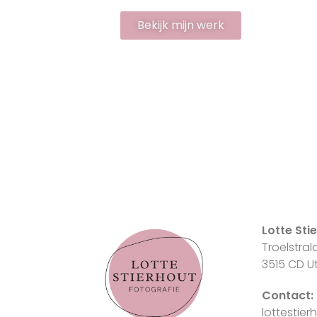
Bekijk mijn werk
Lotte Sti
Troelstra
3515 CD U
Contact:
lottestie