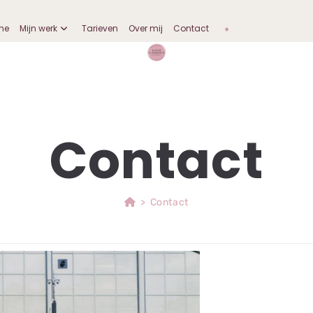
me
Mijn werk
Tarieven
Over mij
Contact
Contact
>
Contact