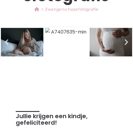
>
Zwangerschapsfotografie
Jullie krijgen een kindje,
gefeliciteerd!